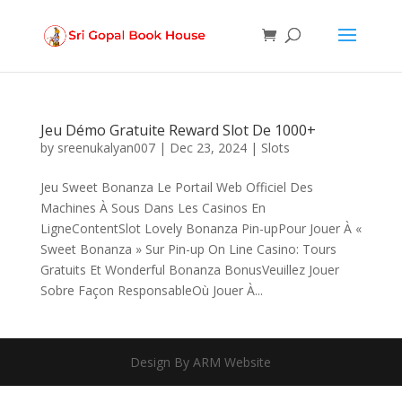
Products
search
Jeu Démo Gratuite Reward Slot De 1000+
by
sreenukalyan007
|
Dec 23, 2024
|
Slots
Jeu Sweet Bonanza Le Portail Web Officiel Des
Machines À Sous Dans Les Casinos En
LigneContentSlot Lovely Bonanza Pin-upPour Jouer À «
Sweet Bonanza » Sur Pin-up On Line Casino: Tours
Gratuits Et Wonderful Bonanza BonusVeuillez Jouer
Sobre Façon ResponsableOù Jouer À...
Design By ARM Website